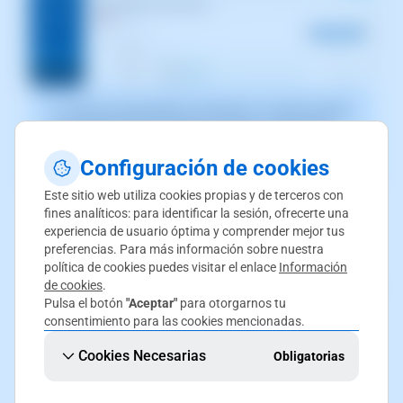
La captura de pantalla es orientativa. Ha sido tomada
en la versión 2025.02.0002 con fecha 15/03/2025.
Puede diferir de lo que muestra la versión actual de
Configuración de cookies
SWPanel.
Este sitio web utiliza cookies propias y de terceros con
fines analíticos: para identificar la sesión, ofrecerte una
Selecciona la
fecha
de la copia de seguridad que
experiencia de usuario óptima y comprender mejor tus
preferencias. Para más información sobre nuestra
deseas restaurar.
política de cookies puedes visitar el enlace
Información
de cookies
.
Marca los
directorios y/o archivos
específicos que
Pulsa el botón
"Aceptar"
para otorgarnos tu
deseas recuperar.
consentimiento para las cookies mencionadas.
Pulsa
Siguiente
.
Cookies Necesarias
Obligatorias