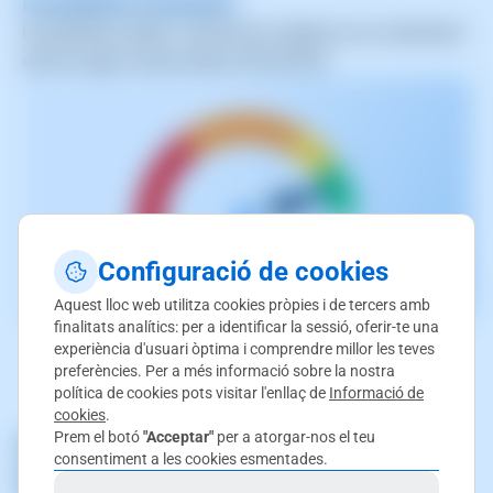
Escalabilitat instantània
Escalabilitat ràpida i eficient per adaptar-se al creixement
del teu negoci sense temps d’inactivitat.
Configuració de cookies
Aquest lloc web utilitza cookies pròpies i de tercers amb
finalitats analítics: per a identificar la sessió, oferir-te una
experiència d'usuari òptima i comprendre millor les teves
preferències. Per a més informació sobre la nostra
política de cookies pots visitar l'enllaç de
Informació de
cookies
.
Prem el botó
"Acceptar"
per a atorgar-nos el teu
Les millors característiques,
consentiment a les cookies esmentades.
fetes a mida per a tu.