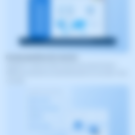
Escalat planificat de recursos
Augment o reducció dels recursos de cloud (vCores i
RAM) per executar-se automàticament en una data i hora
concreta.