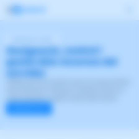
Administració de servidor
Assignació, control i
gestió dels recursos del
servidor
Assegura que el teu servidor funcioni de manera eficient i
sense interrupcions mitjançant l’assignació precisa, el
control exhaustiu i la gestió contínua dels recursos.
Administra ara!