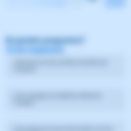
Et queden preguntes?
Te les responem.
Què passa si el meu servidor necessita més
recursos?
El nostre sistema ajusta automàticament els
recursos disponibles per satisfer la demanda sense
Com s'assegura el rendiment continu del
interrupcions.
servidor?
Supervisem constantment l'ús de recursos i realitzem
ajustos dinàmics per mantenir el rendiment òptim.
Puc escalar els recursos del servidor si el meu