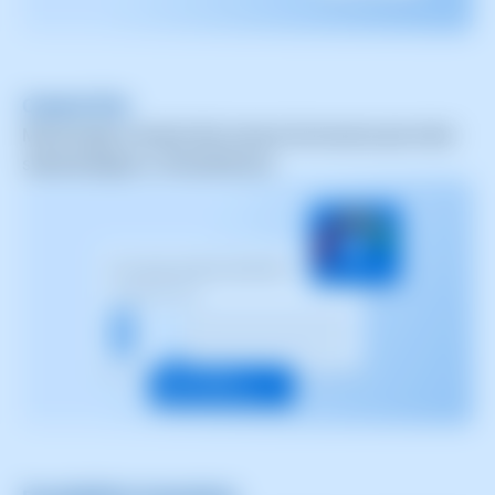
Control d’ús
Monitoratge constant del consum de recursos per evitar
sobrecàrregues o infrautilització.