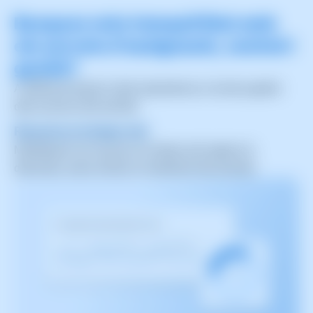
Busques més tranquil·litat amb
els serveis d’assignació, control i
gestió?
A SWPanel donem molta importància a la bona gestió
dels recursos del servidor.
Recursos en temps real
Modifiquem els recursos en temps real segons la
demanda, sense afectar el rendiment del servidor.