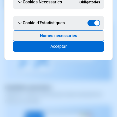
Cookies Necessaries
Obligatories
Monitoratge en temps real
Supervisió constant de l’ús de la CPU, la memòria i
l’emmagatzematge.
Cookie d'Estadístiques
Només necessaries
Acceptar
Estabilitat automàtica
Augment o reducció de recursos sense necessitat de
reiniciar el servidor.