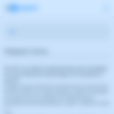
Categoria: Correu
Com fer una còpia de seguretat dels meus missatges
de correu electrònic descarregant-los localment al
meu PC
El següent manual t'ensenyarà com desar els teus correus en local
de forma senzilla, com a còpia de seguretat. Utilitzant Thunderbird
com a gestor de correu, mitjançant el complement gratuït
importExportTools NG disponible per a aquest. Configurar el compt
(...)