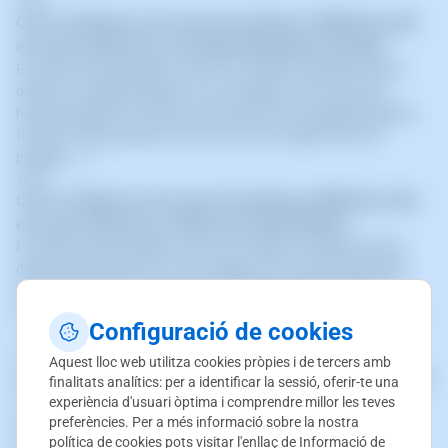
40
Com configurar el teu pla de Hosting a SWPanel amb
el correu electrònic a Google Workspace (Gmail)
En aquest manual podràs veure com validar la propietat del teu
domini a Google Workspace i com configurar el teu servei de
hosting perquè faci ús del correu electrònic de Google Workspace
(Gmail). També, podràs veure com crear un registre SPF per
protegir- (...)
80
Com configurar el teu pla de Hosting a SWPanel amb
el correu electrònic a Microsoft 365 (Office)
En aquest manual podràs veure com validar la propietat del teu
domini a Microsoft 365 i com configurar el teu servei de hosting
perquè faci ús del correu electrònic de Microsoft 365 (Office).
També podràs veure com crear un registre SPF per protegir-te con
Configuració de cookies
(...)
34
Aquest lloc web utilitza cookies pròpies i de tercers amb
Configura comptes de correu del meu Hosting a Gmail
finalitats analítics: per a identificar la sessió, oferir-te una
La configuració mostrada en aquest manual requereix la
experiència d'usuari òptima i comprendre millor les teves
preferències. Per a més informació sobre la nostra
instal·lació d'un certificat de seguretat TLS per al correu del teu
política de cookies pots visitar l'enllaç de
Informació de
Hosting: 📃 Manual: Com Activar TLS pel meu correu mitjançant