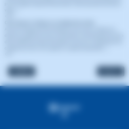
per a protegir la reputació del servidor i evitar que altres serveis es
vegi (...)
18
Com aturar o iniciar un compte de correu
Als teus Hostings de SW Hosting pots triar, aturar o iniciar un o
diversos comptes de correu concretament. Des del quadre de cerca
del teu SWPanel, hauràs de localitzar el servei on vols gestionar els
comptes de correu. info_capture La captura de pantall (...)
5
« Anterior
Següent »