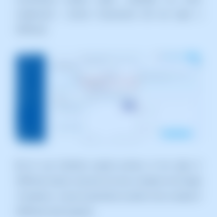
credencials i activar l'associació del teu login a
SWPanel.
4)
Un cop finalitzat aquest procés, el teu login d'
SWPanel estarà associat als teus comptes de Google
/Facebook , el que et permetrà accedir al teu compte d'
SWPanel amb aquests.