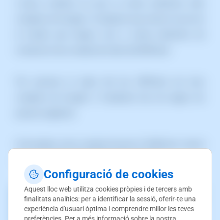
L'única condició és que el correu electrònic dels
comptes de Google o Facebook que activis ha de ser
el mateix que tinguis com a correu electrònic de
contacte al teu compte de client de'SWPanel.
Per associar el login del teu SWPanel als teus
comptes de Google o Facebook has de seguir els
passos següents:
1)
Accedeix al teu compte d'usuari d' SWPanel i situa't
a l'apartat
"Dades i Preferències de Client"
Configuració de cookies
Aquest lloc web utilitza cookies pròpies i de tercers amb
finalitats analítics: per a identificar la sessió, oferir-te una
experiència d'usuari òptima i comprendre millor les teves
preferències. Per a més informació sobre la nostra