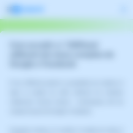
Com accedir a l 'SWPanel
utilitzant els meus comptes de
Google o Facebook
El teu SWPanel permet la possibilitat de realitzar el
login al compte de client utilitzant les mateixes
credencials d'accés (Usuari i contrasenya) del teu
compte d'usuari de Google o Facebook.
D'aquesta manera, en accedir al compte de client d'