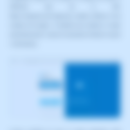
SWPanel des de la URL
https://swpanel.com/login/go/ podràs utilitzar el teu
compte de Google o Facebook per realitzar el login
automàticament i sense la necessitat d'indicar l'usuari
i contrasenya.