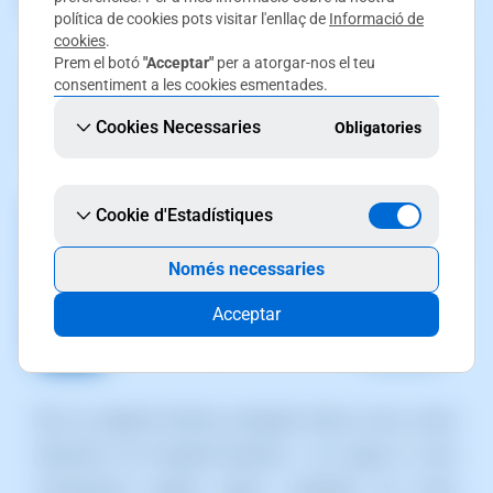
política de cookies pots visitar l'enllaç de
Informació de
cookies
.
Prem el botó
"Acceptar"
per a atorgar-nos el teu
2)
Situa't a la pestanya
"Login amb tercers"
i prem el
consentiment a les cookies esmentades.
botó
"Associar Login a Google"
o bé
"Associar Login a
Cookies Necessaries
Obligatories
Facebook".
Cookie d'Estadístiques
Només necessaries
Acceptar
3)
A la següent finestra emergent indica el teu correu
electrònic de Google/Facebook i tot seguit la teva
contrasenya perquè siguin validades les teves