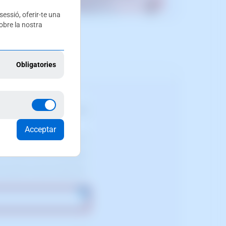
 sessió, oferir-te una
obre la nostra
l botó "Activar ara":
Obligatories
Acceptar