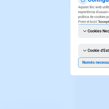
Aquest lloc web utilit
experiència d'usuari
política de cookies po
Hauràs d'acceptar l'
Prem el botó
"Accept
Cookies Nec
Cookie d'Est
Només necessa