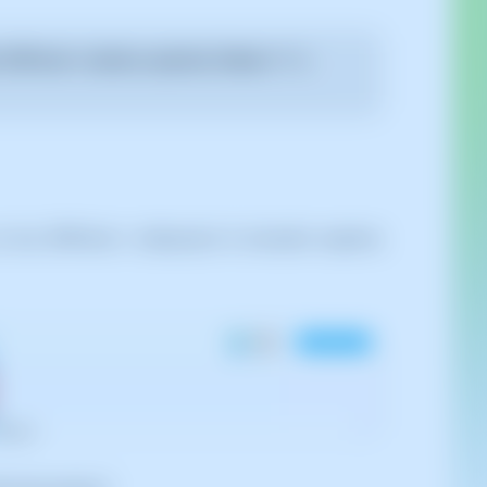
 SWPanel i sistema operatiu Debian 11 o
l teu SWPanel i, mitjançant el cercador superior,