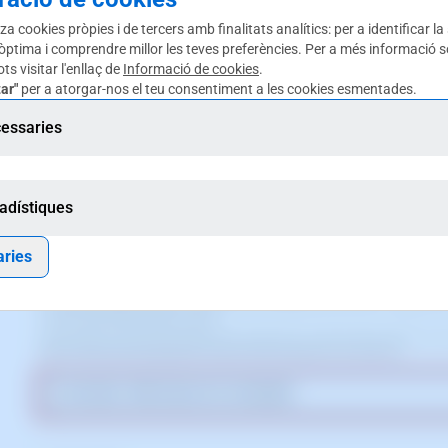
za cookies pròpies i de tercers amb finalitats analítics: per a identificar la
 òptima i comprendre millor les teves preferències. Per a més informació s
ts visitar l'enllaç de
Informació de cookies
.
activació de la millora "Bloqueig de trànsit per països" fent clic a
ar"
per a atorgar-nos el teu consentiment a les cookies esmentades.
essaries
adístiques
ries