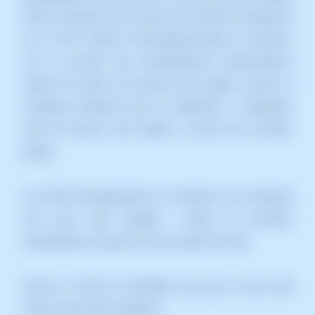
web en apropar-lo als usuaris. Els centres de dades de
tot el món utilitzen l'emmagatzematge en memòria
cau, un procés que emmagatzema temporalment
còpies de fitxers, de manera que puguis accedir al
contingut d'Internet amb un dispositiu o navegador
web de manera més ràpida a través d'un servidor
proper.
Les CDN emmagatzemen en memòria cau contingut
com llocs web, imatges i vídeos en servidors
intermediaris a prop de la seva ubicació física.
Activar la CDN de Cloudflare farà que la teva web
millori, entre altres aspectes: