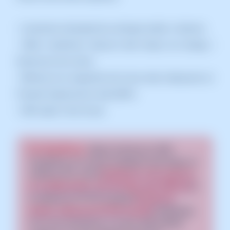
• Lliurement ultraràpid de contingut estàtic i dinàmic.
• Millor rendiment, reducció dels temps de càrrega i
disminució de costos.
• Millores en la seguretat de la teva web, mitjançant un
Firewall d'aplicacions web (WAF)
• DNS ràpid i fàcil d'usar.
Per WordPress:
Abans d'activar la CDN
CloudFlare al tu servei assegura't que tingui un
certificat SSL actiu [
📃 Manual: Com instal·lar
un certificat SSL Let's Encrypt amb SWPanel
] i
la redirecció HTTPS forçada [
📃 Manual:
Activar redirecció HTTPS forçada
] habilitada.
Si no, les connexions a la teva web podrien