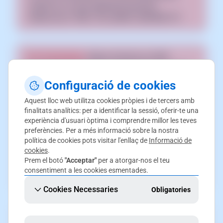
acabar en un error generant bucle de
redireccions "ERR_TOO_MANY_REDIRECTS".
Per Prestashop:
Abans d'activar la CDN
CloudFlare al teu servei assegura't que aquest
tingui un certificat SSL actiu [
📃 Manual: Com
Configuració de cookies
instal·lar un certificat SSL Let's Encrypt amb
Aquest lloc web utilitza cookies pròpies i de tercers amb
SWPanel
] i la redirecció HTTPS activa,
finalitats analítics: per a identificar la sessió, oferir-te una
habilitada des de PrestaShop [
📃 Manual: Com
experiència d'usuari òptima i comprendre millor les teves
activar connexions HTTPS a Prestashop
]
preferències. Per a més informació sobre la nostra
política de cookies pots visitar l'enllaç de
habilitada. En cas contrari, les connexions al
Informació de
cookies
.
teu lloc podrien acabar en un error generant
Prem el botó
"Acceptar"
per a atorgar-nos el teu
bucle de redireccions
consentiment a les cookies esmentades.
"ERR_TOO_MANY_REDIRECTS".
Cookies Necessaries
Obligatories
Per poder activar aquesta millora, el domini