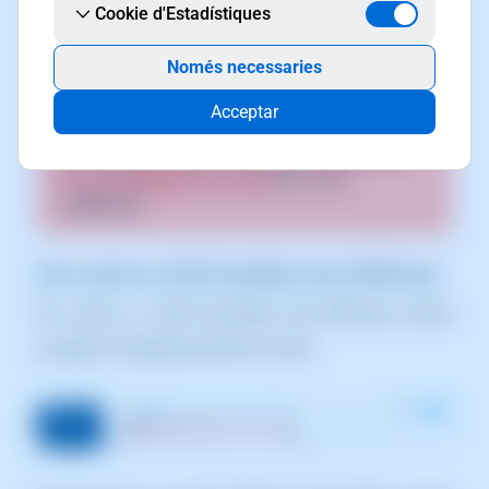
haurà d'estar al teu compte de SWPanel.
Cookie d'Estadístiques
Només necessaries
Si disposes de subdominis, la seva zona DNS
Acceptar
deixarà d'estar operativa. Hauràs de realitzar
una delegació de zona DNS [
📃 Manual: Com
fer una delegació de zona
] per al seu
subdomini.
Com activar la CDN Cloudflare des d'SWPanel
Per activar la CDN Cloudflare des dWPanel, primer
accedeix al dashboard del teu servei: