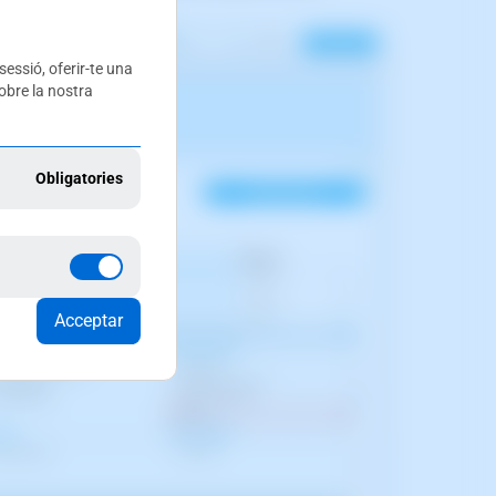
 sessió, oferir-te una
obre la nostra
Obligatories
Acceptar