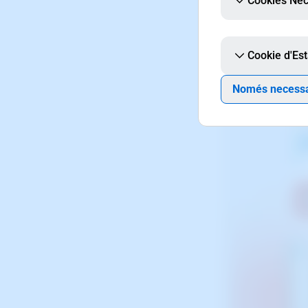
Cookie d'Est
Només necessa