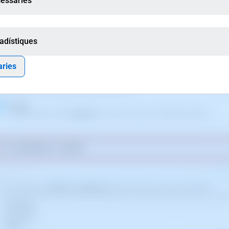
adístiques
ries