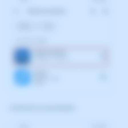
I instal·lant-la un cop localitzada.