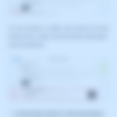
Un cop marcada la casella, se'ns donarà una llista
d'instruccions a seguir amb què podrem descarregar i
activar InstantPass.
Cal descarregar l'aplicació. Podeu descarregar-la