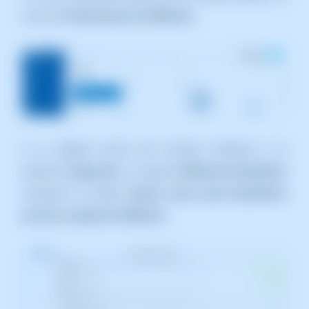
icona de
Preferències de SWPanel
.
A la següent secció ens haurem d'adreçar a la
pestanya
Seguretat
, i a l'apartat
SWPanel InstantPass
marquem la casella
Activar accés amb InstantPass
pel meu compte de SWPanel
.