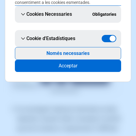
consentiment a les cookies esmentades.
Cookies Necessaries
Obligatories
Cookie d'Estadístiques
Només necessaries
Acceptar
Un cop tinguem l'aplicació instal·lada al nostre
dispositiu, l'haurem d'obrir i escanejar el codi QR
que se'ns mostrava a l'apartat previ a SWPanel: