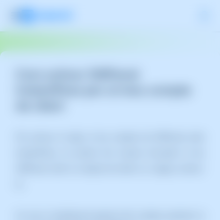
Com activar SWPanel
InstantPass per al meu compte
de client
Per activar el login al teu compte de SWPanel amb
InstantPass, en primer lloc hauràs d'accedir al teu
SWPanel amb el compte de client on vulguis activar-
lo.
Un cop al dashboard general del compte, premem la