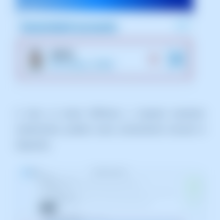
A més, al nostre SWPanel, a l'apartat esmentat
anteriorment, podrem veure correctament vinculat el
dispositiu.