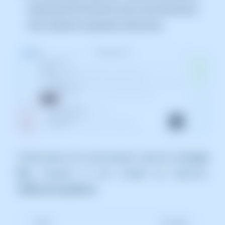
directament des del botó amb accés directe que
hem facilitat en aquestes instruccions.
També podeu fer-ho descarregant l'app des de
Google
Play
, introduint el nom complet de l'aplicació:
"
SWPanel InstantPass
"