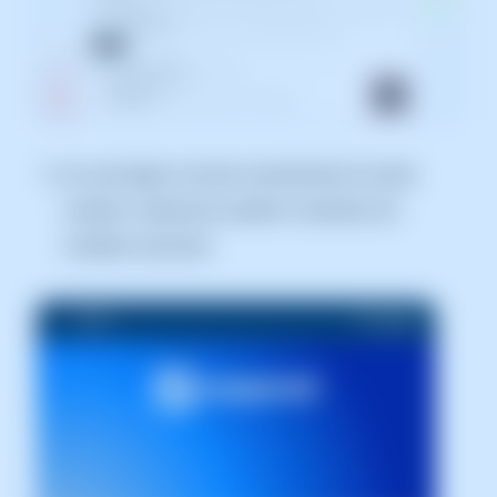
Un cop hàgim vinculat correctament el nostre
compte a l'aplicació, podrem visualitzar els
comptes associats: