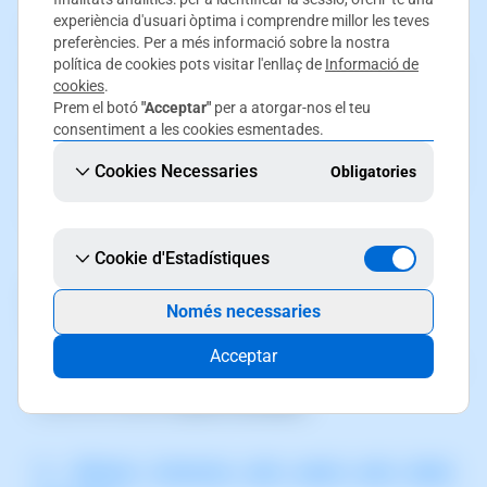
experiència d'usuari òptima i comprendre millor les teves
¿Pueden haber bugs en el SWPanel?
preferències. Per a més informació sobre la nostra
política de cookies pots visitar l'enllaç de
Informació de
Nuestro
Departamento de Desarrollo
trabaja
cookies
.
constantemente para que el
SWPanel
sea lo más
Prem el botó
"Acceptar"
per a atorgar-nos el teu
consentiment a les cookies esmentades.
eficiente y estable posible. Sin embargo, ningún
Cookies Necessaries
Obligatories
software es perfecto, por lo que es posible que en
algún momento te encuentres con un
bug
.
Cookie d'Estadístiques
He encontrado un bug. ¿Cómo lo
Només necessaries
reporto?
Acceptar
Si detectas un
bug
, puedes reportarlo fácilmente a
través de nuestra
Ayuda Inmediata
.
📃 Manual: Conversar amb suport amb Ajuda