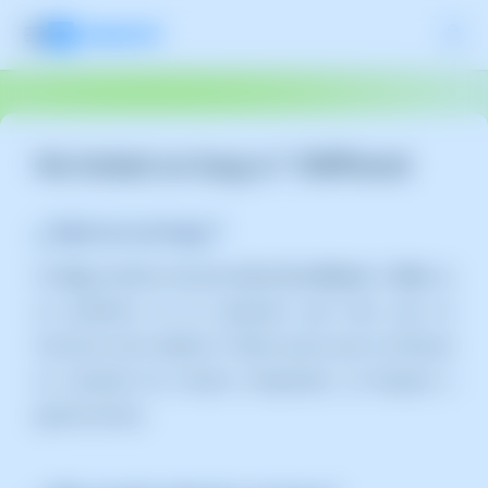
He trobat un bug a l' SWPanel
¿ Qué es un bug ?
Un
bug
, también llamado
error de software
o
fallo
, es
un problema en un programa que hace que no
funcione como debería. Puede causar que el software
se comporte de manera inesperada, se bloquee o
genere errores.