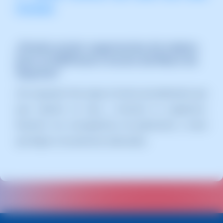
immediata
¿Puedo enviar sugerencias de mejora
para el SWPanel a través del Muro de
Soporte?
¡Por supuesto! Solo sigue el mismo procedimiento que
para reportar un bug y envíanos tu sugerencia.
Nosotros nos encargaremos de gestionarla y hacer
que llegue a las personas adecuadas.