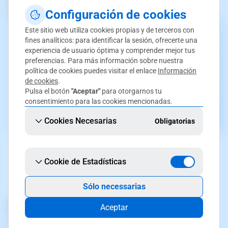
Configuración de cookies
cuenta de correo.
Este sitio web utiliza cookies propias y de terceros con
fines analíticos: para identificar la sesión, ofrecerte una
experiencia de usuario óptima y comprender mejor tus
preferencias. Para más información sobre nuestra
política de cookies puedes visitar el enlace
Información
de cookies
.
Pulsa el botón
"Aceptar"
para otorgarnos tu
consentimiento para las cookies mencionadas.
Cookies Necesarias
Obligatorias
Cookie de Estadísticas
Sólo necessarias
Todo lo que buscas y más
Asignación automática por rol
Aceptar
Configura reglas para que los usuarios reciban