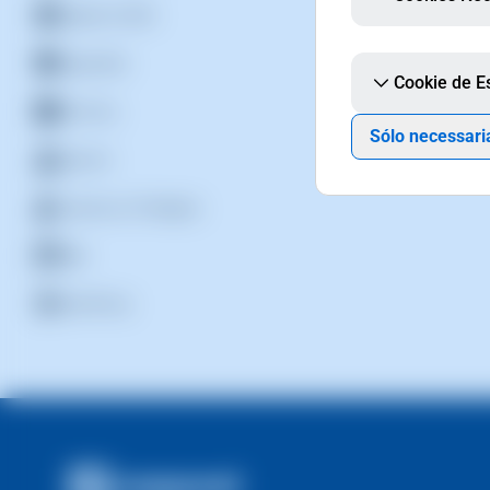
Registros DNS
Seguridad
Cookie de Es
Servicios
Sólo necessari
Soporte
Usuarios y Privilegios
Web
WordPress