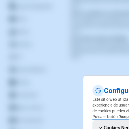
dashboard del servicio donde que
Copias de Seguridad
31
Cómo cambiar la contraseñ
Correo
Para cambiar la contraseña de tu
se encuentra el usuario de base d
DevOps
24
Consultas básicas MySQL
Dominios
MySQL es un sistema de gestión d
presentamos las consultas básic
FTP
20
General SWPanel
Hosting
Configu
Introducción
Este sitio web utiliz
experiencia de usuar
Migrar servicios
de cookies puedes vi
Pulsa el botón
"Acep
Personalización
Cookies Nec