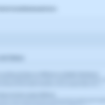
HA
Self-Hosted
SWAmbassador
Precios
 de Datos
r una Base de Datos en SWPanel con MySQL Workbench
amienta phpMyAdmin para acceder a la gestión de tus bases de datos, c
ión de Bases de datos MySQL/MariaDB, como por ejemplo MySQL Wor (...)
 Base de Datos desde SWPanel
ear un nuevo usuario de acceso a la base de datos puedes hacerlo siguie