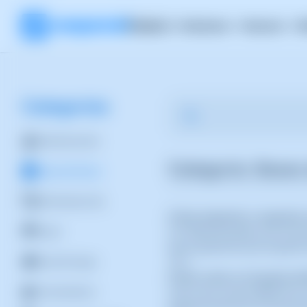
Producto
Soluciones
Recursos
R
Categorías
Administración
Categoría: Bases
Bases de Datos
Certificados SSL
Cómo importar o exporta
Cloud
Con SWPanel puedes usar la herr
tipo de aplicación para la gest
Cloud Storage
16
Cómo crear un Usuario de
Contenedores
Crear nuevo usuario BBDD Para cr