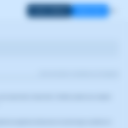
Acceder a SWPanel
Empezar ahora
ES
Se han encontrado 14 resultados en 0.02 segundos
omo exportarlas o importarlas. También, puedes usar cualquier
ndo las siguientes indicaciones: En primer lugar, accedemos al