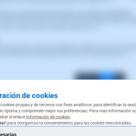
ramos crear el usuario de base de datos: info_capture La (...)
a de tu usuario de base de datos vinculada a WordPress
 usuario de base de datos vinculada a WordPress, deberás seguir los sig
e datos. Puedes utilizar el buscador superior de tu (...)
e bases de datos relacional, ampliamente utilizado que permite almacena
as en MySQL para que puedas interactuar con tu base de datos ut (...)
1
2
ración de cookies
a cookies propias y de terceros con fines analíticos: para identificar la ses
io óptima y comprender mejor tus preferencias. Para más información so
sitar el enlace
Información de cookies
.
tar"
para otorgarnos tu consentimiento para las cookies mencionadas.
esarias