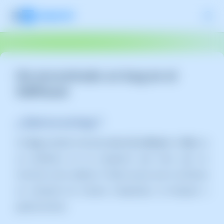
He encontrado un bug en el
SWPanel
¿ Qué es un bug ?
Un
bug
, también llamado
error de software
o
fallo
, es
un problema en un programa que hace que no
funcione como debería. Puede causar que el software
se comporte de manera inesperada, se bloquee o
genere errores.