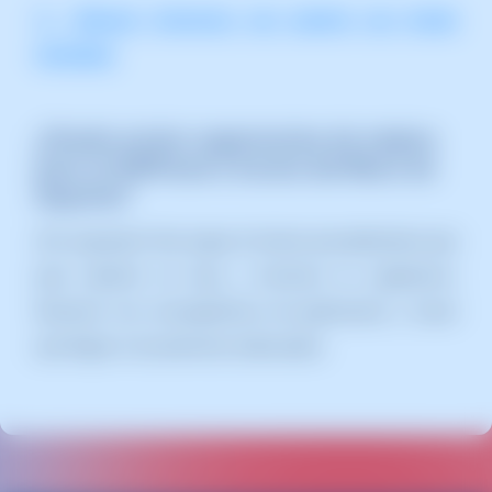
📃 Manual: Conversar con soporte con Ayuda
inmediata
¿Puedo enviar sugerencias de mejora
para el SWPanel a través del Muro de
Soporte?
¡Por supuesto! Solo sigue el mismo procedimiento que
para reportar un bug y envíanos tu sugerencia.
Nosotros nos encargaremos de gestionarla y hacer
que llegue a las personas adecuadas.