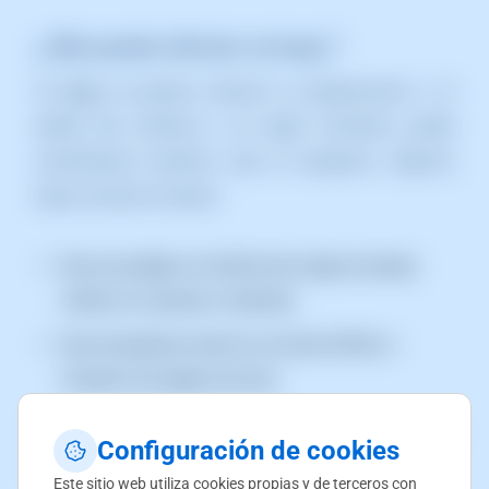
¿ Me puede afectar un bug ?
Un
bug
se produce durante la programación o el
diseño del software y, en algún momento, puede
manifestarse mientras usas el programa. Algunos
bugs comunes incluyen:
Que una página no termine de cargar (consejo:
verifica tu conexión a Internet).
Que el programa entre en un bucle infinito o
muestre una página de error.
Es posible que en alguna ocasión ya te hayas
Configuración de cookies
encontrado con un bug mientras usabas un software.
Este sitio web utiliza cookies propias y de terceros con