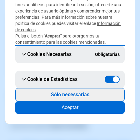
fines analíticos: para identificar la sesión, ofrecerte una
experiencia de usuario óptima y comprender mejor tus
¿Pueden haber bugs en el SWPanel?
preferencias. Para más información sobre nuestra
política de cookies puedes visitar el enlace
Información
de cookies
.
Nuestro
Departamento de Desarrollo
trabaja
Pulsa el botón
"Aceptar"
para otorgarnos tu
constantemente para que el
SWPanel
sea lo más
consentimiento para las cookies mencionadas.
eficiente y estable posible. Sin embargo, ningún
Cookies Necesarias
Obligatorias
software es perfecto, por lo que es posible que en
algún momento te encuentres con un
bug
.
Cookie de Estadísticas
He encontrado un bug. ¿Cómo lo
Sólo necessarias
reporto?
Aceptar
Si detectas un
bug
, puedes reportarlo fácilmente a
través de nuestra
Ayuda Inmediata
.