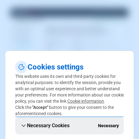
Cookies settings
This website uses its own and third-party cookies for
analytical purposes: to identify the session, provide you
with an optimal user experience and better understand
your preferences. For more information about our cookie
policy, you can visit the link
Cookie information
.
Click the
"Accept"
button to give your consent to the
aforementioned cookies.
Haz clic en
“¡Comprobar la conexión con tu base de
Necessary Cookies
Necessary
datos!”
. Deberías ver el siguiente mensaje:
La base
de datos está conectada