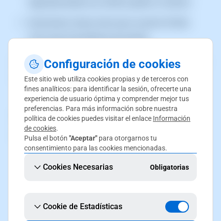
seguridad desde una interfaz gráfica e intuitiva
Automatizar tareas tanto para usuarios finales
como para proveedores de hosting
Una solución pensada para proyectos en crecimiento
Configuración de cookies
y entornos profesionales de alojamiento.
Este sitio web utiliza cookies propias y de terceros con
fines analíticos: para identificar la sesión, ofrecerte una
experiencia de usuario óptima y comprender mejor tus
preferencias. Para más información sobre nuestra
Cómo funcionan las comisiones
política de cookies puedes visitar el enlace
Información
de cookies
.
El modelo es claro y sin letra pequeña:
Pulsa el botón
"Aceptar"
para otorgarnos tu
consentimiento para las cookies mencionadas.
Cookies Necesarias
20 % de comisión recurrente
sobre la licencia
Obligatorias
SWPanel Self-Hosted
Ingresos activos mientras el cliente mantenga su
Cookie de Estadísticas
licencia