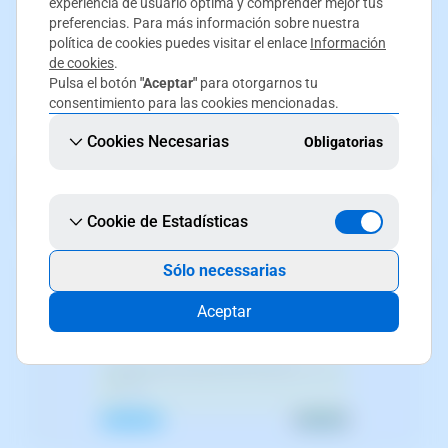
experiencia de usuario óptima y comprender mejor tus
preferencias. Para más información sobre nuestra
política de cookies puedes visitar el enlace
Información
de cookies
.
Pulsa el botón
"Aceptar"
para otorgarnos tu
consentimiento para las cookies mencionadas.
Cookies Necesarias
Obligatorias
4
. Si estás de acuerdo con el precio, pulsa
"Activar
ahora."
Cookie de Estadísticas
Sólo necessarias
Aceptar