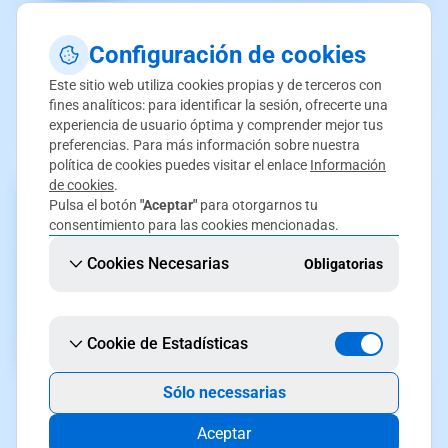
SWPanel.
Configuración de cookies
Debes situarte con el cursor encima de la pestaña
···
y
Este sitio web utiliza cookies propias y de terceros con
en la columna derecha, en Contactos y Hosts, debes
fines analíticos: para identificar la sesión, ofrecerte una
experiencia de usuario óptima y comprender mejor tus
seleccionar
Datos de DNS
:
preferencias. Para más información sobre nuestra
política de cookies puedes visitar el enlace
Información
de cookies
.
Pulsa el botón
"Aceptar"
para otorgarnos tu
consentimiento para las cookies mencionadas.
Cookies Necesarias
Obligatorias
Cookie de Estadísticas
Sólo necessarias
La captura de pantalla es orientativa. Ha sido tomada
sobre la versión 2026.001.0057 con fecha 17/05/26.
Aceptar
Puede diferir de lo que muestre la versión actual de