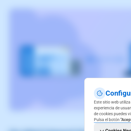
Configu
Este sitio web utiliz
experiencia de usuar
de cookies puedes vi
Pulsa el botón
"Acep
Cookies Nec