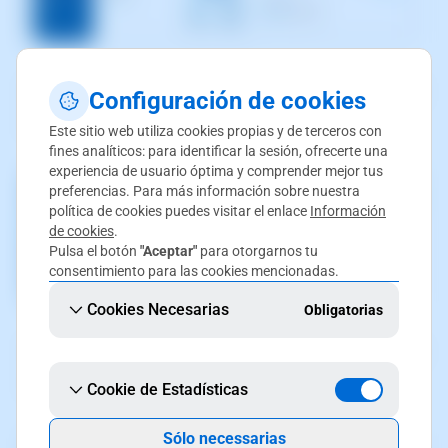
Aquí aparecerá tu dominio con un icono de error a su
Configuración de cookies
izquierda:
Este sitio web utiliza cookies propias y de terceros con
fines analíticos: para identificar la sesión, ofrecerte una
experiencia de usuario óptima y comprender mejor tus
preferencias. Para más información sobre nuestra
política de cookies puedes visitar el enlace
Información
de cookies
.
Pulsa el botón
"Aceptar"
para otorgarnos tu
consentimiento para las cookies mencionadas.
Cookies Necesarias
Obligatorias
Si pulsas sobre el mismo, se detallará el tipo de error
ocurrido:
Cookie de Estadísticas
Sólo necessarias