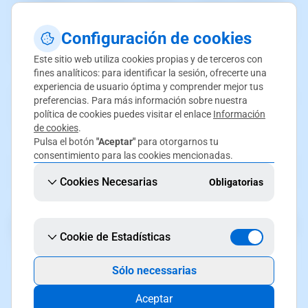
Si SWPanel te permite consultar el registro PTR de tu
IP contratada, también puedes consultar el registro
Configuración de cookies
PTR de cualquier IP.
Este sitio web utiliza cookies propias y de terceros con
fines analíticos: para identificar la sesión, ofrecerte una
experiencia de usuario óptima y comprender mejor tus
Para ello, puedes utilizar herramientas incluidas en tu
preferencias. Para más información sobre nuestra
política de cookies puedes visitar el enlace
Información
sistema operativo o el siguiente servicio online:
de cookies
.
Pulsa el botón
"Aceptar"
para otorgarnos tu
consentimiento para las cookies mencionadas.
https://mxtoolbox.com/ReverseLookup.aspx
Cookies Necesarias
Obligatorias
Cookie de Estadísticas
Sólo necessarias
Aceptar